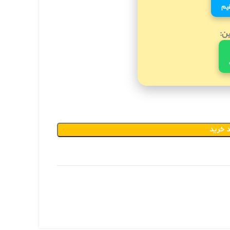
یم
ین:
 خرید