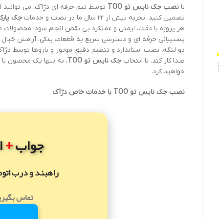
با
نصب جک نایس تو TOO
توسط تیم حرفه ای دژآک، می توانید امن
تضمین کنید. تجربه بیش از ۲۲ سال ما در نصب و خدمات
جک پارکی
هر پروژه با دقت، ایمنی و عملکرد بی نقص انجام شود. محصولات ما ع
پشتیبانی حرفه ای و دسترسی سریع به قطعات یدکی، آرامش خیال 
دو لنگه، نصب استاندارد و تنظیم دقیق موتور و بازوها توسط د
صدا کار کند. با انتخاب
جک نایس تو TOO
، نه تنها یک محصول با 
خواهید کرد.
نصب جک نایس تو TOO با خدمات خاص دژآک
+
جواب
ا
راهبند و درب اتو
تماس بگیری