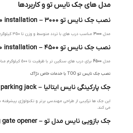
مدل های جک نایس تو و کاربردها
نصب جک نایس تو ۳۰۰۰ – Nice TOO 3000 installation
مدل
3000
مناسب درب های با تردد متوسط و وزن تا 350 کیلوگرم است. نصب حرفه ای این مدل توسط دژآک، عملکرد روان و ایمن درب شما را تضمین می کند.
نصب جک نایس تو ۴۵۰۰ – Nice TOO 4500 installation
مدل
4500
برای درب های سنگین تر با ظرفیت تا 500 کیلوگرم مناسب است. نصب دقیق و تنظیمات حرفه ای توسط دژآک، عملکرد بدون خرابی و طول عمر بالا را فراهم می کند.
نصب جک نایس تو TOO با خدمات خاص دژآک
جک پارکینگی نایس ایتالیا – Nice Italy parking jack
این جک ها ترکیبی از طراحی مهندسی برتر و تکنولوژی پیشرفته 
می کند.
جک بازویی نایس مدل تو – Nice TOO swing gate opener