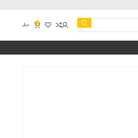
0
0
﷼