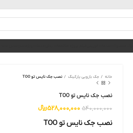
الوگ محصولات
خدمات فوریتی
فیلم پروژه ها
قطعات یدکی
خدمات ویژه
اخبار
تماس با ما
خانه
جک بازویی پارکینگ
نصب جک نایس تو TOO
نصب جک نایس تو TOO
528,000,000
﷼
540,000,000
نصب جک نایس تو TOO