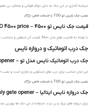
سرمایه گذاری در این جک به دلیل دوام طولانی و عملکرد بی نقص
نصب جک نایس تو TOO با خدمات خاص دژآک
قیمت جک نایس تو ۴۵۰۰ – Nice TOO 4500 price
با توجه به قابلیت های مدل 4500، قیمت آن منطقی و متناسب با کیفیت و خدمات دژآک است.
جک درب اتوماتیک و دروازه نایس
جک درب اتوماتیک نایس مدل تو – Nice TOO automatic gate opener
این مدل مناسب برای درب های مسکونی و تجاری است و نصب اصو
نصب جک نایس تو TOO با خدمات خاص دژآک
جک دروازه نایس ایتالیا – Nice Italy gate opener
برای دروازه های بزرگ و پر تردد، استفاده از این جک ها بهترین عملک