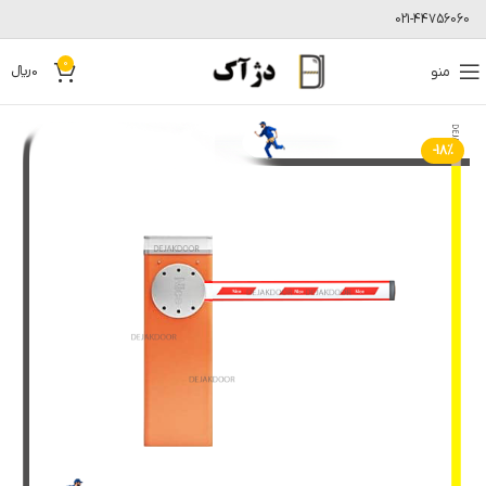
021-44756060
0
منو
0
﷼
-18%