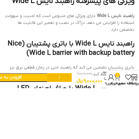
ویژگی های پیشرفته راهبند نایس Wide L
راهبند نایس Wide L
دارای ویژگی های متنوعی است که امنیت و سهولت
استفاده را افزایش می دهد. دژآک در نصب و تعمیر این قابلیت ها
تخصص دارد.
راهبند نایس Wide L با باتری پشتیبان
(
Nice
)
Wide L barrier with backup battery
تعمیر
باتری پشتیبان تضمین می کند که راهبند حتی در زمان قطعی برق نیز
راهبند
11,000,000
عملکرد خود را حفظ کند.
0
افزودن به س
نایس
9,000,000
﷼
wide
روشگاه
علاقه مندی
سبد خرید
حساب کاربری من
راهبند نایس Wide L با چراغ راهنمای LED
L
(
Nice Wide L barrier with LED traffic
light
)
چراغ های LED وضعیت راهبند را نمایش داده و ترافیک را کنترل می
کنند. تیم دژآک تنظیم و تعمیر این چراغ ها را انجام می دهد.