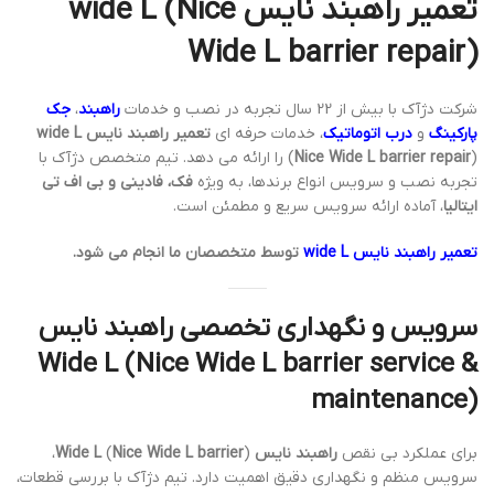
تعمیر راهبند نایس wide L
Nice
(
Wide L barrier repair
)
شرکت دژآک با بیش از 22 سال تجربه در نصب و خدمات
راهبند
،
جک
پارکینگ
و
درب اتوماتیک
، خدمات حرفه ای
تعمیر راهبند نایس wide L
Nice Wide L barrier repair
(
) را ارائه می دهد. تیم متخصص دژآک با
تجربه نصب و سرویس انواع برندها، به ویژه
فک، فادینی و بی اف تی
ایتالیا
، آماده ارائه سرویس سریع و مطمئن است.
تعمیر راهبند نایس wide L
توسط متخصصان ما انجام می شود.
سرویس و نگهداری تخصصی راهبند نایس
Wide L
(
Nice Wide L barrier service &
maintenance
)
برای عملکرد بی نقص
راهبند نایس Wide L
Nice Wide L barrier
(
)،
سرویس منظم و نگهداری دقیق اهمیت دارد. تیم دژآک با بررسی قطعات،