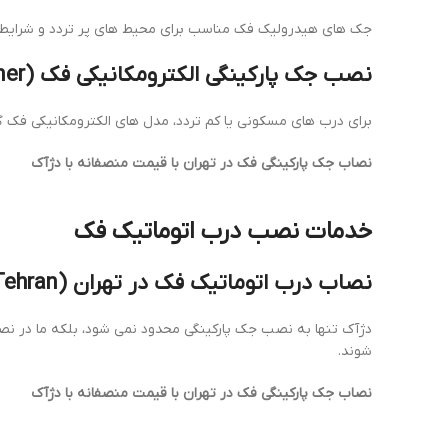
جک های هیدرولیک فک مناسب برای محیط های پر تردد و شرایط آ
نصب جک پارکینگی الکترومکانیکی فک (install FAAC electromechanical gate opener)
برای درب های مسکونی یا کم تردد، مدل های الکترومکانیکی فک گ
نصاب جک پارکینگی فک در تهران با قیمت منصفانه با دژآک
خدمات نصب درب اتوماتیک فک
نصاب درب اتوماتیک فک در تهران (FAAC automatic gate installer in Tehran)
دژآک تنها به نصب جک پارکینگی محدود نمی شود، بلکه ما در نص
شوند.
نصاب جک پارکینگی فک در تهران با قیمت منصفانه با دژآک