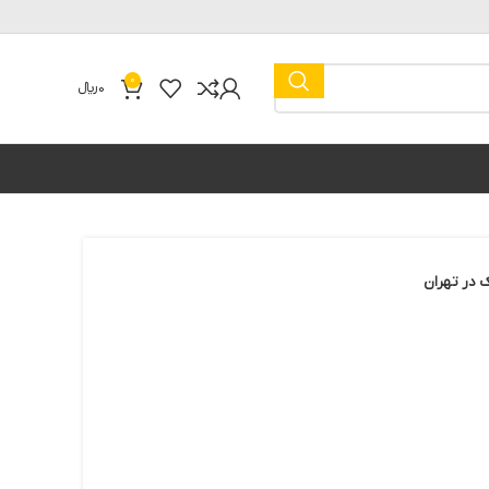
0
0
﷼
 در تهران