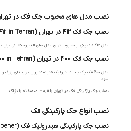
نصب مدل های محبوب جک فک در تهرا
نصب جک فک 412 در تهران (install FAAC 412 in Tehran)
مدل 412 فک یکی از محبوب ترین مدل های الکترومکانیکی برای درب های سبک تا متوسط است. نصب این مدل نیازمند دقت در تنظیم بازوها و سیستم کنترلی است که تیم ما با مهارت بالا آن را انجام می دهد.
نصب جک فک 400 در تهران (install FAAC 400 in Tehran)
مدل 400 فک یک جک هیدرولیک قدرتمند برای درب های بزرگ 
شود.
نصاب جک پارکینگی فک در تهران با قیمت منصفانه با دژآک
نصب انواع جک پارکینگی فک
نصب جک پارکینگی هیدرولیک فک (install FAAC hydraulic gate opener)