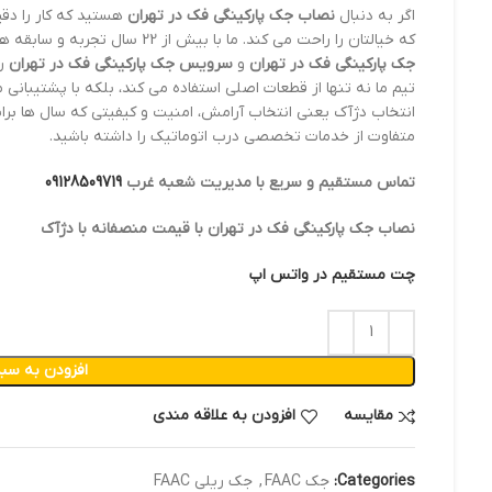
اگر به دنبال
نصاب جک پارکینگی فک در تهران
هستید که کار را دق
که خیالتان را راحت می کند. ما با بیش از 22 سال تجربه و سابقه همکاری با برندهای معتبر ایتالیایی، خدمات نصب،
جک پارکینگی فک در تهران
و
سرویس جک پارکینگی فک در تهران
را
تیم ما نه تنها از قطعات اصلی استفاده می کند، بلکه با پشتیبانی 
انتخاب دژآک یعنی انتخاب آرامش، امنیت و کیفیتی که سال ها برایت
متفاوت از خدمات تخصصی درب اتوماتیک را داشته باشید.
تماس مستقیم و سریع با مدیریت شعبه غرب
09128509719
نصاب جک پارکینگی فک در تهران با قیمت منصفانه با دژآک
چت مستقیم در واتس اپ
افزودن به سبد
مقایسه
افزودن به علاقه مندی
Categories:
جک FAAC
,
جک ریلی FAAC