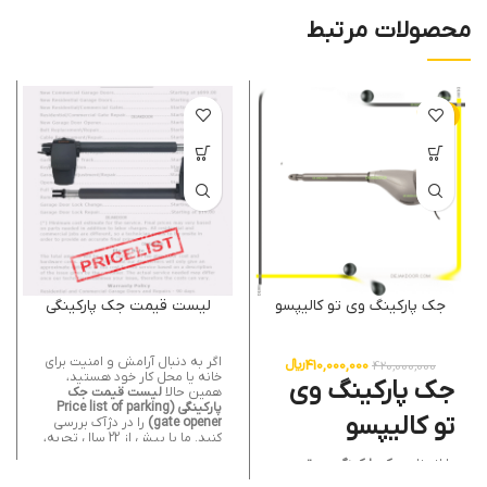
محصولات مرتبط
-2%
جک پارکینگ وی تو کالیپسو
لیست قیمت جک پارکینگی
اگر به دنبال آرامش و امنیت برای
410,000,000
﷼
420,000,000
خانه یا محل کار خود هستید،
جک پارکینگ وی
همین حالا
لیست قیمت جک
پارکینگی (Price list of parking
تو کالیپسو
gate opener)
را در دژآک بررسی
کنید. ما با بیش از 22 سال تجربه،
بهترین برندها و مدل ها را در
با انتخاب
جک پارکینگ وی تو
اختیار شما قرار می دهیم تا
کالیپسو – V2 Calypso parking
انتخابی مطمئن و هوشمندانه