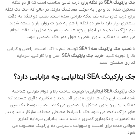
جک پارکینگ SEA دو لنگه
برای درب هایی مناسب است که از دو لنگه
تشکیل شده اند و نیاز به حرکت هماهنگ دارند، در حالی که جک تک لنگه
برای درب های ساده یک لنگه طراحی شده است. نصب دو لنگه به دقت
بیشتری نیاز دارد تا هر دو لنگه با هم به صورت روان باز و بسته شوند.
تیم دژآک با تجربه در انواع پروژه ها، نصب هر دو مدل را با دقت انجام
می دهد تا عملکرد بدون نقص و طول عمر جک تضمین شود.
با
نصب جک پارکینگ سه آ SEA
توسط تیم دژآک، امنیت، راحتی و کارایی
بالا را تجربه کنید.
خرید جک پارکینگ SEA
اصل و با گارانتی، سرمایه
گذاری مطمئن است.
جک پارکینگ SEA ایتالیایی چه مزایایی دارد؟
جک پارکینگ SEA ایتالیایی
با کیفیت ساخت بالا و دوام طولانی شناخته
شده است. این جک ها دارای موتور قدرتمند و مکانیزم دقیق هستند که
عملکرد روان و بدون مشکل را تضمین می کنند. نصب توسط تکنسین
های دژآک باعث می شود جک با شرایط محیطی مختلف سازگار باشد و نیاز
به تعمیرات و نگهداری کمتری داشته باشد، بنابراین سرمایه گذاری
طولانی مدت برای امنیت و سهولت دسترسی به پارکینگ محسوب می
شود.