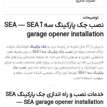
اشتراک گذاری:
توضیحات
نصب جک پارکینگ سه آ SEA — SEA
garage opener installation
با بیش از 22 سال تجربه در زمینه درب و
جک پارکینگ
اتوماتیک، شرکت
دژآک خدمات حرفه ای
نصب جک پارکینگ سه آ SEA
را برای محیط های
مسکونی، تجاری و صنعتی ارائه می کند. ما سابقه نمایندگی برندهای فک،
فادینی و بی اف تی ایتالیا را داریم و در پروژه های مختلف، نصب و اجرای
درب اتوماتیک را با استانداردهای روز دنیا انجام داده ایم.
نصب جک
پارکینگ سه آ SEA
توسط تیم دژآک، تضمین کننده امنیت، دوام و
سهولت استفاده است.
خدمات نصب و راه اندازی جک پارکینگ SEA
— SEA garage opener installation