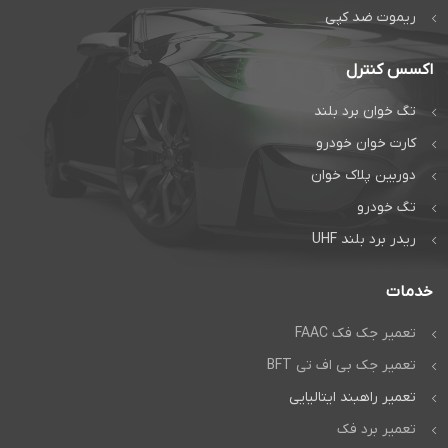
+
جواب
ریموت ضد کپی
است
راهبند و درب
اتوماتیک دژآک
اکسس کنترل
راهبند و درب
تماس بگیرید:
اتوماتیک دژآک
تگ خوان برد بلند
تماس مستقیم
تماس بگیرید:
کارت خوان خودرو
گفتگوی آنلاین:
تماس مستقیم
دوربین پلاک خوان
واتساپ
تگ خودرو
گفتگوی آنلاین:
واتس‌اپ
ریدر برد بلند UHF
خدمات
تعمیر جک فک FAAC
تعمیر جک بی اف تی BFT
تعمیر راهبند ایتالیایی
تعمیر برد فک