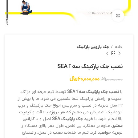
بزرگنمایی تصویر
خانه
جک بازویی پارکینگ
نصب جک پارکینگ سه آ SEA
60,000,000
﷼
69,000,000
با
نصب جک پارکینگ سه آ SEA
توسط تیم حرفه ای دژآک،
امنیت و آرامش پارکینگ شما تضمین می شود. ما با بیش از
22 سال تجربه در نصب و سرویس انواع جک پارکینگ و درب
اتوماتیک، اطمینان می دهیم که هر پروژه با دقت و کیفیت
بالا انجام شود. با
خرید جک پارکینگ SEA
اصل و با
گارانتی
معتبر
، علاوه بر عملکرد بی نقص، طول عمر بالای دستگاه را
تجربه خواهید کرد. تیم ما خدمات نصب در محل، راهنمای