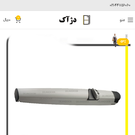
021-44756060
0
منو
0
﷼
-13%