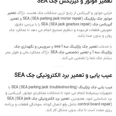
تعمیر موتور و گیربکس جک SEA
خرابی موتور و گیربکس از رایج ترین مشکلات جک هاست. دژآک
تعمیر
موتور جک پارکینگ SEA
) و
SEA parking jack motor repair
(
تعمیر
گیربکس جک SEA
SEA jack gearbox repair
(
) را با بررسی دقیق،
تعویض قطعات فرسوده و تنظیم صحیح انجام می دهد تا عملکرد جک
روان و بدون صدا باشد.
با خدمات
تعمیر جک پارکینگ سه آ sea
و
سرویس و نگهداری جک
پارکینگ سه آ
و
تعمیر تخصصی جک SEA
، دژآک عملکرد عالی و طول عمر
بیشتر جک شما را تضمین می کند.
عیب یابی و تعمیر برد الکترونیکی جک SEA
عیب یابی جک پارکینگ SEA
SEA parking jack troubleshooting
(
) با
تجهیزات پیشرفته انجام می شود تا مشکلات عملکردی موتور، گیربکس و
برد شناسایی شود. همچنین،
تعمیر برد الکترونیکی جک SEA
SEA jack
(
control board repair
) شامل رفع اتصال کوتاه، سوختگی قطعات و برنامه
ریزی مجدد است تا جک بدون مشکل کار کند.