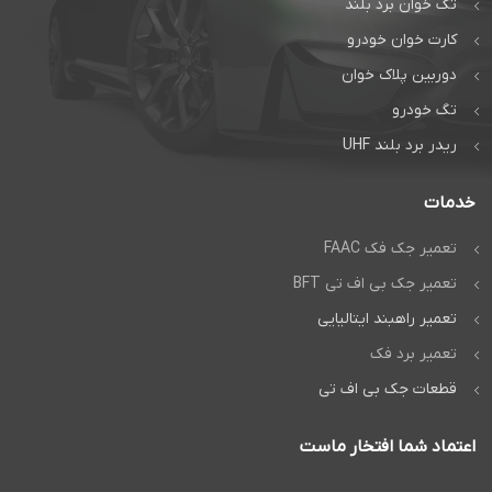
تگ خوان برد بلند
تماس مستقیم
کارت خوان خودرو
گفتگوی آنلاین:
دوربین پلاک خوان
واتس‌اپ
تگ خودرو
ریدر برد بلند UHF
خدمات
تعمیر جک فک FAAC
تعمیر جک بی اف تی BFT
تعمیر راهبند ایتالیایی
تعمیر برد فک
قطعات جک بی اف تی
اعتماد شما افتخار ماست