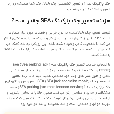
جک پارکینگ سه آ
و
تعمیر تخصصی جک SEA
، جک شما همیشه روان،
ایمن و آماده به کار خواهد بود.
هزینه تعمیر جک پارکینگ SEA چقدر است؟
قیمت تعمیر جک SEA
بسته به نوع خرابی و قطعات مورد نیاز متفاوت
است. دژآک قبل از شروع تعمیر، مراحل کار و هزینه ها را به مشتری اعلام
می کند تا شفافیت کامل وجود داشته باشد. این رویکرد به شما کمک می
کند بهترین تصمیم برای تعمیر یا تعویض قطعات جک پارکینگ سه آ sea
را اتخاذ کنید.
با انتخاب خدمات
تعمیر جک پارکینگ سه آ sea
Sea parking jack
(
repair
) و استفاده از تجربه متخصصان دژآک، می توانید از عملکرد بی
نقص و طول عمر بالای جک خود مطمئن باشید. تیم ما با ارائه
تعمیر
تخصصی جک SEA
) و
SEA jack specialist repair
(
سرویس و نگهداری
جک پارکینگ سه آ
(
SEA parking jack maintenance service
) همه
مشکلات را سریع و مطمئن رفع می کند. همین حالا با ما تماس بگیرید و
از امنیت و راحتی واقعی برخوردار شوید؛ انتخاب شما تضمین کننده یک
تجربه موفق و مطمئن است و شما همیشه برنده خواهید بود.