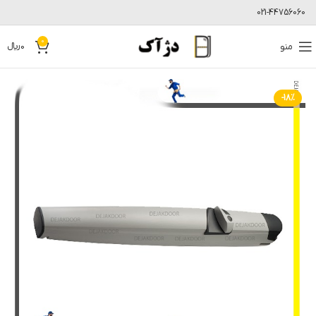
021-44756060
0
منو
0
﷼
-18%