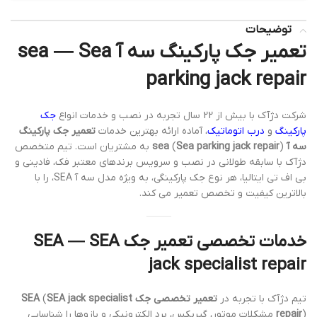
توضیحات
تعمیر جک پارکینگ سه آ sea — Sea
parking jack repair
شرکت دژآک با بیش از 22 سال تجربه در نصب و خدمات انواع
جک
پارکینگ
و
درب اتوماتیک
، آماده ارائه بهترین خدمات
تعمیر جک پارکینگ
سه آ sea
Sea parking jack repair
(
) به مشتریان است. تیم متخصص
دژآک با سابقه طولانی در نصب و سرویس برندهای معتبر فک، فادینی و
بی اف تی ایتالیا، هر نوع جک پارکینگی، به ویژه مدل سه آ SEA، را با
بالاترین کیفیت و تخصص تعمیر می کند.
خدمات تخصصی تعمیر جک SEA — SEA
jack specialist repair
تیم دژآک با تجربه در
تعمیر تخصصی جک SEA
SEA jack specialist
(
repair
) مشکلات موتور، گیربکس، برد الکترونیکی و بازوها را شناسایی