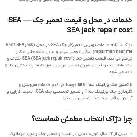
خدمات در محل و قیمت تعمیر جک SEA —
SEA jack repair cost
دژآک با ارائه خدمات
بهترین تعمیرکار جک SEA در محل
(
Best SEA jack
repairman near me
) امکان تعمیر سریع و بدون جابه جایی جک را
فراهم می کند.
قیمت تعمیر جک SEA
SEA jack repair cost
(
) شفاف و
منصفانه است و قبل از شروع تعمیر، مراحل و هزینه ها به مشتری اطلاع
داده می شود.
با
تعمیر جک پارکینگ سه آ sea
توسط دژآک و خدمات
سرویس و
نگهداری جک پارکینگ سه آ
و
تعمیر تخصصی جک SEA
، امنیت، کارایی و
آرامش واقعی جک شما تضمین می شود.
چرا دژآک انتخاب مطمئن شماست؟
بیش از 22 سال تجربه عملی در نصب و تعمیر جک و درب اتوماتیک