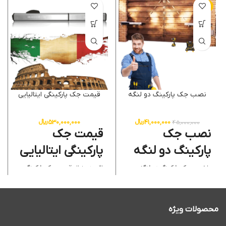
-9%
نصب جک پارکینگ دو لنگه
قیمت جک پارکینگی ایتالیایی
41,000,000
﷼
530,000,000
﷼
45,000,000
نصب جک
قیمت جک
پارکینگ دو لنگه
پارکینگی ایتالیایی
با
نصب جک پارکینگ دو لنگه
اگر به دنبال
قیمت جک پارکینگی
توسط تیم متخصص دژآک، امنیت
ایتالیایی
اصل و با کیفیت هستید،
و آرامش واقعی را به خانه یا محل
دژاک بهترین انتخاب شماست. ما
کار خود هدیه دهید. ما با بیش از
انواع
جک پارکینگی اتوماتیک
22 سال تجربه در زمینه نصب و
ایتالیایی
را با گارانتی معتبر و
تعمیر
جک بازویی درب پارکینگ
و
خدمات پس از فروش کامل ارائه
محصولات ویژه
ارائه خدمات حرفه ای
تابلو فرمان
می‌دهیم. با خرید از ما، نه تنها از
جک پارکینگ
، اطمینان می دهیم
محصولی مطمئن و بادوام
که سیستم شما بی نقص، ایمن و
بهره‌مند می‌شوید، بلکه امنیت و