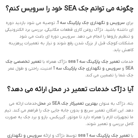
چگونه می توانم جک SEA خود را سرویس کنم؟
برای
سرویس و نگهداری جک پارکینگ سه آ
، توصیه می شود بازدید دوره
ای داشته باشید. دژآک روغن کاری قطعات مکانیکی، بررسی برد الکترونیکی
و تنظیم بازوها را انجام می دهد. سرویس دوره ای باعث می شود
مشکلات کوچک قبل از بزرگ شدن رفع شوند و نیاز به تعمیرات پرهزینه
کاهش یابد.
خدمات
تعمیر جک پارکینگ سه آ sea
دژآک همراه با
تعمیر تخصصی جک
SEA
و
سرویس و نگهداری جک پارکینگ سه آ
امنیت، راحتی و طول عمر
جک شما را تضمین می کند.
آیا دژآک خدمات تعمیر در محل ارائه می دهد؟
بله، دژآک به عنوان
بهترین تعمیرکار جک SEA در محل
خدمات ارائه می
دهد. این امکان تعمیر سریع و بدون جابه جایی جک را فراهم می کند. تیم
ما تجهیزات لازم را همراه دارد تا موتور، گیربکس، بازو و برد جک به صورت
کامل بررسی و تعمیر شوند.
با
تعمیر جک پارکینگ سه آ sea
توسط دژآک و ارائه
سرویس و نگهداری