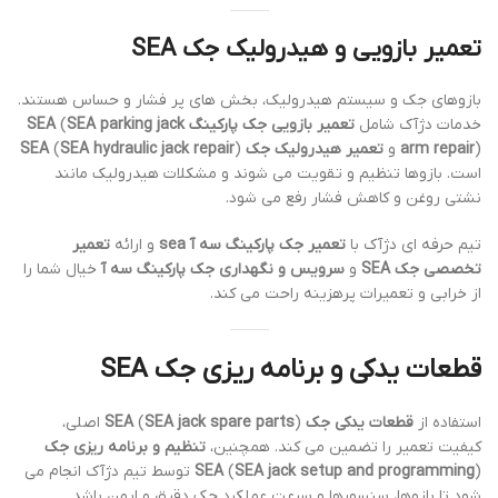
تعمیر بازویی و هیدرولیک جک SEA
بازوهای جک و سیستم هیدرولیک، بخش های پر فشار و حساس هستند.
خدمات دژآک شامل
تعمیر بازویی جک پارکینگ SEA
SEA parking jack
(
) و
arm repair
تعمیر هیدرولیک جک SEA
)
SEA hydraulic jack repair
(
است. بازوها تنظیم و تقویت می شوند و مشکلات هیدرولیک مانند
نشتی روغن و کاهش فشار رفع می شود.
تیم حرفه ای دژآک با
تعمیر جک پارکینگ سه آ sea
و ارائه
تعمیر
تخصصی جک SEA
و
سرویس و نگهداری جک پارکینگ سه آ
خیال شما را
از خرابی و تعمیرات پرهزینه راحت می کند.
قطعات یدکی و برنامه ریزی جک SEA
استفاده از
قطعات یدکی جک SEA
SEA jack spare parts
(
) اصلی،
کیفیت تعمیر را تضمین می کند. همچنین،
تنظیم و برنامه ریزی جک
SEA jack setup and programming
(
SEA
) توسط تیم دژآک انجام می
شود تا بازوها، سنسورها و سرعت عملکرد جک دقیق و ایمن باشد.