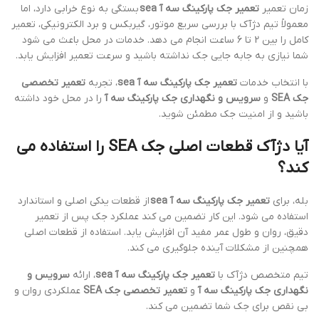
زمان تعمیر
تعمیر جک پارکینگ سه آ sea
بستگی به نوع خرابی دارد، اما
معمولاً تیم دژآک با بررسی سریع موتور، گیربکس و برد الکترونیکی، تعمیر
کامل را بین 2 تا 6 ساعت انجام می دهد. خدمات در محل باعث می شود
شما نیازی به جابه جایی جک نداشته باشید و سرعت تعمیر افزایش یابد.
با انتخاب خدمات
تعمیر جک پارکینگ سه آ sea
، تجربه
تعمیر تخصصی
جک SEA
و
سرویس و نگهداری جک پارکینگ سه آ
را در محل خود داشته
باشید و از امنیت جک مطمئن شوید.
آیا دژآک قطعات اصلی جک SEA را استفاده می
کند؟
بله، برای
تعمیر جک پارکینگ سه آ sea
از قطعات یدکی اصلی و استاندارد
استفاده می شود. این کار تضمین می کند عملکرد جک پس از تعمیر
دقیق، روان و طول عمر مفید آن افزایش یابد. استفاده از قطعات اصلی
همچنین از مشکلات آینده جلوگیری می کند.
تیم متخصص دژآک با
تعمیر جک پارکینگ سه آ sea
، ارائه
سرویس و
نگهداری جک پارکینگ سه آ
و
تعمیر تخصصی جک SEA
عملکردی روان و
بی نقص برای جک شما تضمین می کند.