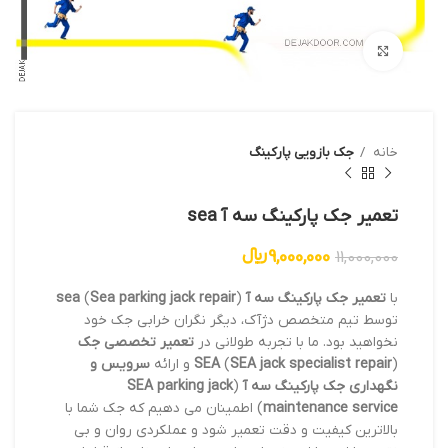
بزرگنمایی تصویر
خانه
جک بازویی پارکینگ
تعمیر جک پارکینگ سه آ sea
9,000,000
﷼
11,000,000
با
تعمیر جک پارکینگ سه آ sea
)
Sea parking jack repair
(
توسط تیم متخصص دژآک، دیگر نگران خرابی جک خود
نخواهید بود. ما با تجربه طولانی در
تعمیر تخصصی جک
) و ارائه
SEA jack specialist repair
(
SEA
سرویس و
نگهداری جک پارکینگ سه آ
(
SEA parking jack
maintenance service
) اطمینان می دهیم که جک شما با
بالاترین کیفیت و دقت تعمیر شود و عملکردی روان و بی