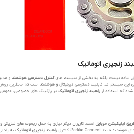
ند زنجیری اتوماتیک
یکی ساده نیست بلکه به بخشی از سیستم های
کنترل دسترسی هوشمند
و مدیر
ی این سیستم ها، قابلیت
دسترسی دیجیتال و هوشمند
است که جایگزین روش
ده که استفاده از
راهبند زنجیری اتوماتیک
در پارکینگ های خصوصی، عمومی و
طریق اپلیکیشن موبایل
است. کاربران دیگر نیازی به حمل ریموت های فیزیکی و ن
Parklio Connect، کنترل
راهبند زنجیری اتوماتیک
به راحتی 