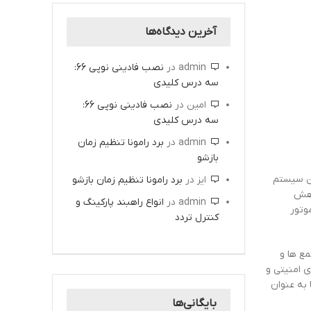
آخرین دیدگاه‌ها
admin
در
نصب فادینی نوپی 66:
سه درس کلیدی
امین
در
نصب فادینی نوپی 66:
سه درس کلیدی
admin
در
برد رامونا تنظیم زمان
بازشو
ین سیستم
ایز
در
برد رامونا تنظیم زمان بازشو
اهش
admin
در
انواع راهبند پارکینگ و
وتور
کنترل تردد
مع ها و
ی امنیتی و
 به عنوان
بایگانی‌ها