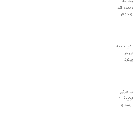
یت به
 شده اند
و دوام
 قیمت به
ی در
کرد،
ب جزئی
رکینگ ها
 رسد و