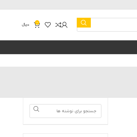
0
0
﷼