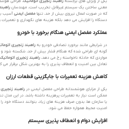
یکی از ویژگی های برجسته
راهبند زنجیری اتوماتیک
، طراحی هوشمن
معنی ساختن یک سیستم غیرقابل تخریب است، مهندسان
راهبند
که در صورت اعمال نیروی بیش از حد، تنها
مفصل ایمنی
آسیب ببی
دستگاه را افزایش می دهد بلکه هزینه های نگهداری و تعمیرات
عملکرد مفصل ایمنی هنگام برخورد با خودرو
در شرایطی مانند برخورد تصادفی خودرو به
راهبند زنجیری اتومات
گونه ای طراحی شده که هنگام فشار بیش از حد، شکسته شود و جل
مواردی که حادثه ناخواسته رخ می دهد،
راهبند زنجیری اتوماتیک
تعادل بین امنیت و انعطاف پذیری را به بهترین شکل برقرار می کن
کاهش هزینه تعمیرات با جایگزینی قطعات ارزان
یکی از مزایای هوشمندانه طراحی مفصل ایمنی در
راهبند زنجیری 
ممکن است نیاز به تعمیرات پرهزینه داشته باشد، در این مدل تن
یا سازمان ها، بدون صرف هزینه های زیاد، بتوانند دستگاه خود را
امنیت محیط همواره حفظ می شود.
افزایش دوام و انعطاف پذیری سیستم