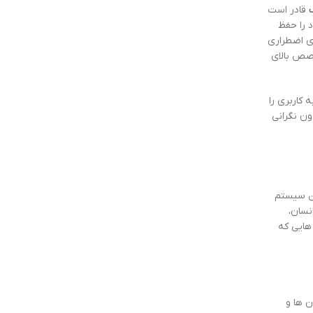
قادر است
 را حفظ
ی اضطراری
خصص بالای
کاربری را
ون نگرانی
ین سیستم
نسان،
هایی که
ن ها و