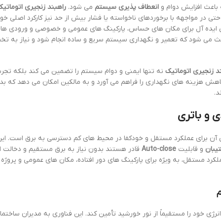
 باعث افزایش دوام و
انعطاف پذیری سیستم
می شود.
راهبند زنجیری اتوماتیک
ی در مواجهه با برخوردهای ناخواسته یا فشار بیش از حد نیز کارکرد اصلی خود
 ایده آل برای مکان های حساس، پارکینگ های عمومی و خصوصی و ورودی ها
اعث می شود که تعمیر و نگهداری سیستم سریع و ساده انجام شود و نیاز به ت
د زنجیری اتوماتیک
نه تنها ایمنی و دوام سیستم را تضمین می کند بلکه تجربه 
اهش هزینه های نگهداری را فراهم می آورد و به مالکین امکان می دهد که بد
د.
 و باتری
ی آن برای عملکرد مستقل و خودکفا در محیط های کم دسترسی به برق است. ا
یبان
و قابلیت
Auto-close
قادر هستند بدون نیاز به برق مستقیم و دخالت ا
کرد مستقل، به ویژه برای پارکینگ های دور افتاده، مکان های عمومی و پروژه 
م
رژی خود را مستقیماً از نور خورشید تأمین کند. این فناوری به مدیران ساختما