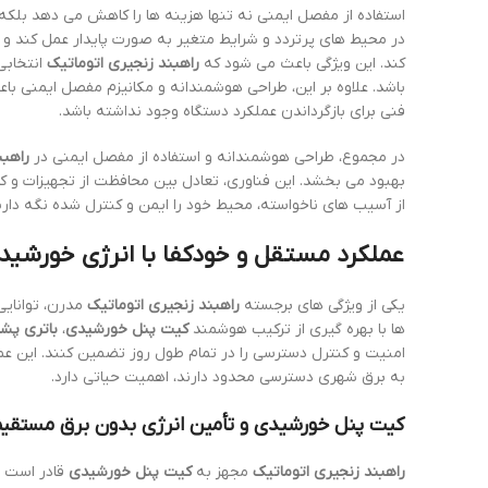
استفاده از مفصل ایمنی نه تنها هزینه ها را کاهش می دهد بلکه
در محیط های پرتردد و شرایط متغیر به صورت پایدار عمل کند و حت
کند. این ویژگی باعث می شود که
راهبند زنجیری اتوماتیک
انتخابی
باشد. علاوه بر این، طراحی هوشمندانه و مکانیزم مفصل ایمنی ب
فنی برای بازگرداندن عملکرد دستگاه وجود نداشته باشد.
در مجموع، طراحی هوشمندانه و استفاده از مفصل ایمنی در
راهبن
بهبود می بخشد. این فناوری، تعادل بین محافظت از تجهیزات و ک
از آسیب های ناخواسته، محیط خود را ایمن و کنترل شده نگه دارن
عملکرد مستقل و خودکفا با انرژی خورشیدی
یکی از ویژگی های برجسته
راهبند زنجیری اتوماتیک
مدرن، توانای
ها با بهره گیری از ترکیب هوشمند
کیت پنل خورشیدی
،
باتری پشت
امنیت و کنترل دسترسی را در تمام طول روز تضمین کنند. این عمل
به برق شهری دسترسی محدود دارند، اهمیت حیاتی دارد.
کیت پنل خورشیدی و تأمین انرژی بدون برق مستقی
راهبند زنجیری اتوماتیک
مجهز به
کیت پنل خورشیدی
قادر است ان