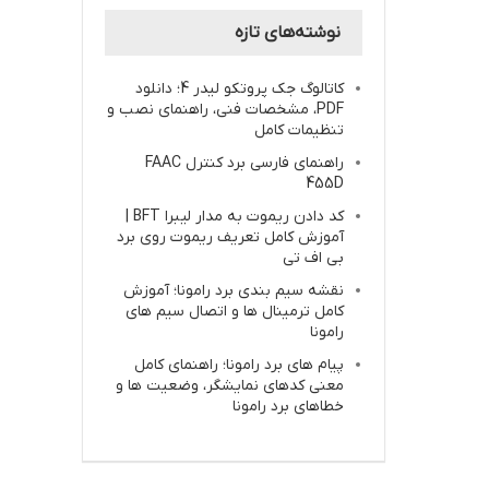
نوشته‌های تازه
کاتالوگ جک پروتکو لیدر 4؛ دانلود
PDF، مشخصات فنی، راهنمای نصب و
تنظیمات کامل
راهنمای فارسی برد کنترل FAAC
455D
کد دادن ریموت به مدار لیبرا BFT |
آموزش کامل تعریف ریموت روی برد
بی اف تی
نقشه سیم بندی برد رامونا؛ آموزش
کامل ترمینال ها و اتصال سیم های
رامونا
پیام های برد رامونا؛ راهنمای کامل
معنی کدهای نمایشگر، وضعیت ها و
خطاهای برد رامونا