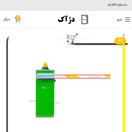
021-44756060
0
منو
0
﷼
-7%