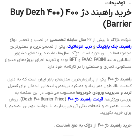
توضیحات
خرید راهبند دژ 400 (Buy Dezh 400
Barrier)
شرکت
دژآک
با بیش از
22 سال سابقه تخصصی
در نصب و تعمیر انواع
راهبند
،
جک پارکینگ
و
درب اتوماتیک
، یکی از قدیمی‌ترین و معتبرترین
مجموعه‌ها در این حوزه است. دژآک سال‌ها نماینده برندهای مشهور
ایتالیایی مانند
FADINI
،
FAAC
و
BFT
بوده و تجربه اجرای پروژه‌های متنوع
مسکونی، تجاری و صنعتی را در کارنامه خود دارد.
راهبند دژ 400
یکی از پرفروش‌ترین مدل‌های بازار ایران است که به دلیل
کیفیت بالا، طول عمر زیاد و عملکرد بی‌نقص، انتخابی ایده‌آل برای
کنترل
تردد و مدیریت ورودی خودروها
محسوب می‌شود. در این صفحه به
بررسی ویژگی‌ها،
قیمت راهبند دژ 400
(Dezh 400 Barrier Price)
، روش
نصب، تعمیرات و قطعات یدکی آن می‌پردازیم تا بتوانید بهترین تصمیم را
برای خرید بگیرید.
خرید راهبند دژ 400 از دژاک به نفع شماست .