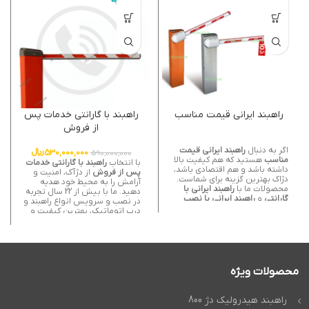
راهبند ایرانی قیمت مناسب
راهبند با گارانتی خدمات پس
از فروش
اگر به دنبال
راهبند ایرانی قیمت
530,000,000
﷼
590,000,000
مناسب
هستید که هم کیفیت بالا
با انتخاب
راهبند با گارانتی خدمات
داشته باشد و هم اقتصادی باشد،
پس از فروش
از دژآک، امنیت و
دژاک بهترین گزینه برای شماست.
آرامش را به محیط خود هدیه
محصولات ما با
راهبند ایرانی با
دهید. ما با بیش از 22 سال تجربه
گارانتی
و
راهبند ایرانی با نصب
در نصب و سرویس انواع راهبند و
رایگان
ارائه می شوند تا خیال شما
درب اتوماتیک، بهترین کیفیت و
از بابت عملکرد و پشتیبانی راحت
عملکرد پایدار را تضمین می کنیم.
باشد. چه برای پارکینگ های
محصولات ما شامل
راهبند
عمومی، مجتمع های مسکونی یا
اتوماتیک با گارانتی
و
راهبند با
محیط های اداری، راهبندهای ما با
گارانتی تعویض قطعات
هستند که
موتورهای قدرتمند، بوم های
خیال شما را از خرابی و هزینه های
متنوع و سیستم های کنترل تردد
اضافی راحت می کنند. تیم
محصولات ویژه
هوشمند، امنیت و مدیریت آسان
متخصص دژآک نصب حرفه ای و
ورود و خروج خودروها را تضمین
خدمات پس از فروش سریع ارائه
می کنند. انتخاب
راهبند ایرانی
می دهد تا هر پروژه با
راهبند هیدرولیک دژ 800
قیمت مناسب
از دژاک یعنی سرمایه
استانداردهای بالای ایمنی و دقت