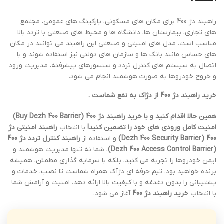
راهبند دژ 400 برای مکان های مسکونی، پارکینگ های عمومی، مجتمع
های تجاری، بیمارستان ها، دانشگاه ها و محیط های صنعتی با تردد بالا
مناسب است. مدل های امنیتی و صنعتی این راهبند می توانند در مکان
های حساس مانند بانک ها و سازمان های دولتی نیز استفاده شوند و با
اتصال به سیستم های کنترل تردد و سنسورهای پیشرفته، مدیریت ورود
و خروج خودروها به صورت هوشمند انجام می شود.
خرید راهبند دژ 400 از دژاک به نفع شماست .
همین حالا اقدام کنید و با خرید راهبند دژ 400 (Buy Dezh 400 Barrier)
امنیت کامل ورودی های خود را تضمین کنید!
با انتخاب
راهبند امنیتی دژ
400 (Dezh 400 Security Barrier)
و استفاده از
راهبند کنترل تردد دژ 400
(Dezh 400 Access Control Barrier)
، شما نه تنها مدیریت هوشمند و
ایمن خودروها را تجربه می کنید، بلکه با سرمایه گذاری مطمئن، همیشه
برنده خواهید بود. تیم حرفه ای دژآک همراه شماست تا نصب، خدمات و
پشتیبانی را بدون دغدغه و با کیفیت بالا ارائه دهد. امنیت و آرامش شما
با انتخاب
خرید راهبند دژ 400
آغاز می شود.