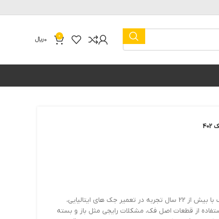
0
0
﷼
اگر جک پارکینگ فک 402 شما دچار مشکل شده، تیم تخصصی دژآک با بیش از 22 سال تجربه در تعمیر جک های ایتالیایی،
ستفاده از قطعات اصل فک، مشکلات رایجی مثل باز و بسته