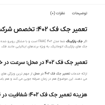
توضیحات
نظرات (0)
تعمیر جک فک 402؛ تخصص شرکت دژآک با بیش از 22 سال سابقه
اگر
جک پارکینگ
شما مدل FAAC 402 است و با مشکل روبرو شده اید، خدمات
جک های پارکینگ اتوماتیک، به ویژه برندهای ایتالیایی مانند فک
تعمیر جک فک 402 در محل؛ سرعت در خدمت، آسایش در نتیجه
ارائه خدمات
تعمیر جک فک 402 در محل
از مهم ترین ویژگی های ش
می دهند. این موضوع هم در زمان صرفه جویی می کند و هم با
هزینه تعمیر جک فک 402؛ شفافیت در قیمت گذاری