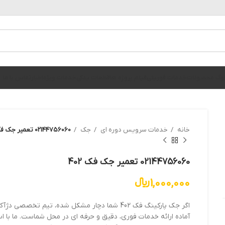
الوگ محصولات
خدمات فوریتی
فیلم پروژه ها
قطعات یدکی
خدمات ویژه
اخبار
تماس با ما
خانه
خدمات سرویس دوره ای
جک
02144756060 تعمیر جک فک 402
02144756060 تعمیر جک فک 402
1,000,000
﷼
آماده ارائه خدمات فوری، دقیق و حرفه ای در محل شماست. ما با ا