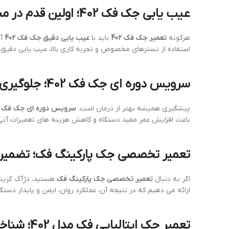
عیب یابی جک فک 402؛ اولین قدم در مسیر تعمیر صحیح
هرگونه
تعمیر جک فک 402
باید با
عیب یابی دقیق جک فک 402
آغ
استفاده از تسترهای مخصوص و تجربه کاری بالا، عیب یابی دقیق 
سرویس دوره ای جک فک 402؛ جلوگیری از خرابی های زودرس
پیشگیری همیشه بهتر از درمان است.
سرویس دوره ای جک فک 402
باعث افزایش عمر مفید دستگاه و کاهش هزینه های تعمیرات آتی
تعمیر تخصصی جک پارکینگ فک؛ تضمین 
اگر به دنبال
تعمیر تخصصی جک پارکینگ فک
هستید، دژآک گزینه 
ارائه می دهیم که در نتیجه آن، عملکرد روان، ایمن و پایدار دس
تعمیر جک ایتالیایی فک مدل 402؛ شناخت دقیق ساختار و عملکرد