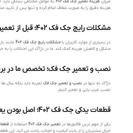
میزان
هزینه تعمیر جک فک 402
به عوامل مختلفی بستگی دارد. از
هزینه دقیق را به صورت شفاف اعلام کرده و تنها پس از تایید مش
مشکلات رایج جک فک 402؛ قبل از تعمیر باید شناخت
در بسیاری از موارد، کاربران با
مشکلات رایج جک فک 402
مانند با
مشکل و کاهش هزینه کمک کند. ما در دژآک این اختلالات را به خوب
نصب و تعمیر جک فک؛ تخصص ما در برند
دژآک نه تنها در
نصب و تعمیر جک فک
تجربه دارد بلکه سال ها 
نصب، عیب یابی و تعمیر کنیم.
قطعات یدکی جک فک 402؛ اصل بودن یعنی ماندگاری بیشتر
یکی از مهم ترین فاکتورها در
تعمیر جک فک 402
استفاده از
قطعات
خیال مشتریان را از بابت کیفیت و اصالت راحت می کند. این قط