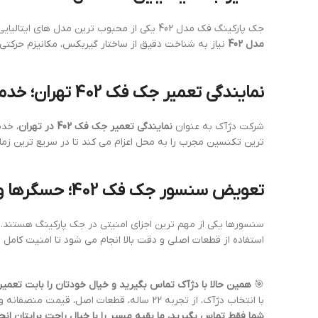
جک پارکینگ فک مدل 402 یکی از محبوب ترین مدل های ایتالیایی است که به دلیل کیفیت بالا و دوام فوق العاده، در بسیاری از پروژه های اداری، مسکونی و تجاری استفاده شده است.
مدل 402
نیاز به شناخت دقیق از ساختار گیربکس، مکانیزم حرکتی، 
نمایندگی تعمیر جک فک 402 تهران؛ خدمات سریع و مطمئن
شرکت دژآک به عنوان
نمایندگی تعمیر جک فک 402 در تهران
، خدم
ترین تکنسین مجرب را به محل اعزام می کند تا در سریع ترین زم
تعویض سنسور جک فک 402؛ حسگرها و امنیت سیستم
سنسورها یکی از مهم ترین اجزای امنیتی در جک پارکینگ هستند.
استفاده از قطعات اصلی و دقت بالا انجام می شود تا امنیت کامل
🎯
همین حالا با دژآک تماس بگیرید و خیال خودتان را بابت تعمیر جک فک 402 
با انتخاب دژآک، از تجربه 22 ساله، قطعات اصل، قیمت منصفانه و پشتیبانی واقعی بهره مند می شوید.
شما فقط تماس بگیرید، ما بقیه مسیر را با خیال راحت برایتان انج