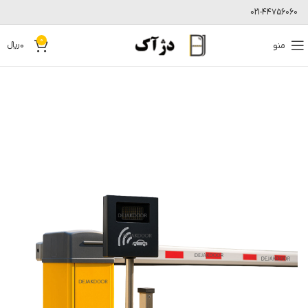
021-44756060
0
منو
0
﷼