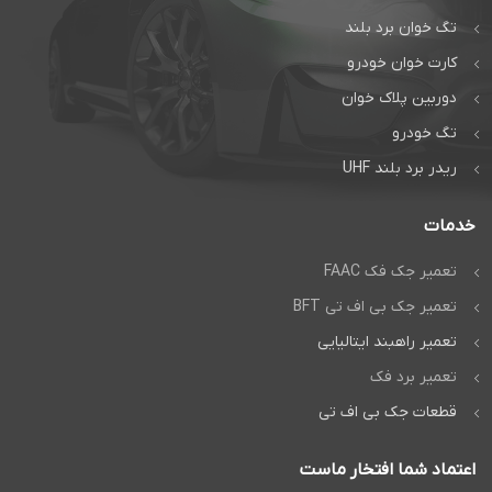
راهبند و درب
تگ خوان برد بلند
اتوماتیک دژآک
کارت خوان خودرو
تماس بگیرید:
دوربین پلاک خوان
تماس مستقیم
تگ خودرو
گفتگوی آنلاین:
ریدر برد بلند UHF
واتس‌اپ
خدمات
تعمیر جک فک FAAC
تعمیر جک بی اف تی BFT
تعمیر راهبند ایتالیایی
تعمیر برد فک
قطعات جک بی اف تی
اعتماد شما افتخار ماست