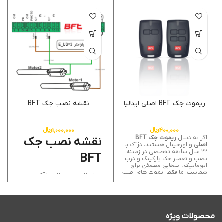
ریموت جک BFT اصلی ایتالیا
نقشه نصب جک BFT
400,000
﷼
1,000,000
﷼
اگر به دنبال
ریموت جک BFT
نقشه نصب جک
اصلی
و اورجینال هستید، دژآک با
۲۲ سال سابقه تخصصی در زمینه
BFT
نصب و تعمیر جک پارکینگ و درب
اتوماتیک، انتخابی مطمئن برای
شماست. ما فقط ریموت های اصلی
با انتخاب محصولات دژآک و بهره
BFT ایتالیا را با ضمانت اصالت،
گیری از
نقشه نصب جک BFT –
ارسال سریع و پشتیبانی کامل ارائه
،
BFT gate installation diagram
می دهیم. مدل های دو کاناله،
می توانید از امنیت و راحتی خانه
چهار کاناله و Mitto با برد بالا و
یا محل کار خود مطمئن باشید.
سیستم کدگذاری هاپینگ برای
تیم مجرب ما با استفاده از
راهنمای
امنیت بیشتر در اختیار شماست.
محصولات ویژه
نصب جک پارکینگ BFT – BFT
چه بخواهید فقط یک ریموت