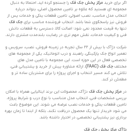
اگر برای خرید
مرکز پخش جک فک
را جستجو کرده اید، احتمالا به دنبال
مجموعه ای هستید که علاوه بر تامین محصول اصلی، بتواند درباره
انتخاب مدل مناسب، نصب اصولی، تامین قطعات یدکی و خدمات پس از
فروش نیز پاسخگوی شما باشد. انتخاب فروشنده مناسب برای
جک فک
تنها به قیمت محدود نمی شود؛ اصالت کالا، دسترسی به قطعات، دانش
فنی و کیفیت خدمات، نقش مهم تری در رضایت بلندمدت مشتری دارند.
شرکت دژآک با بیش از 22 سال تجربه در زمینه فروش، نصب، سرویس و
تعمیر انواع جک پارکینگی، راهبند و درب اتوماتیک، یکی از مجموعه های
تخصصی فعال در این حوزه است. این مجموعه با تامین مدل های
مختلف
جک فک (FAAC)
، ارائه مشاوره پیش از خرید و پشتیبانی فنی،
تلاش می کند مسیر انتخاب و اجرای پروژه را برای مشتریان ساده تر و
مطمئن تر کند.
در
مرکز پخش جک فک
دژآک، محصولات این برند ایتالیایی همراه با امکان
بررسی مشخصات فنی، انتخاب مدل متناسب با نوع درب و شرایط پروژه،
تامین قطعات یدکی و خدمات نصب عرضه می شوند. این موضوع باعث
می شود خریدار تنها یک محصول دریافت نکند، بلکه از ابتدا تا زمان بهره
برداری نیز پشتیبانی تخصصی در اختیار داشته باشد.
دژآک مرکز پخش جک فک