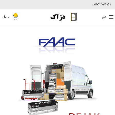
021-44756060
0
منو
0
﷼