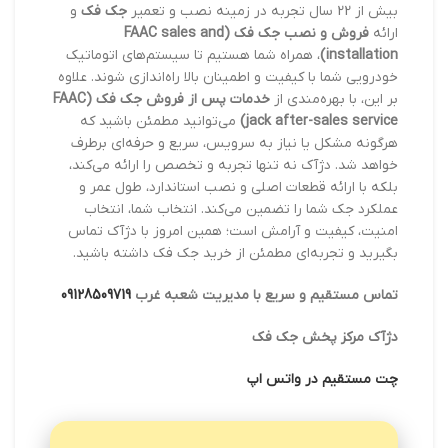
بیش از 22 سال تجربه در زمینه نصب و تعمیر
جک فک
و
ارائه
فروش و نصب جک فک (FAAC sales and
installation)
، همراه شما هستیم تا سیستم‌های اتوماتیک
خودرویی شما با کیفیت و اطمینان بالا راه‌اندازی شوند. علاوه
بر این، با بهره‌مندی از
خدمات پس از فروش جک فک (FAAC
jack after-sales service)
می‌توانید مطمئن باشید که
هرگونه مشکل یا نیاز به سرویس، سریع و حرفه‌ای برطرف
خواهد شد. دژآک نه تنها تجربه و تخصص را ارائه می‌کند،
بلکه با ارائه قطعات اصلی و نصب استاندارد، طول عمر و
عملکرد جک شما را تضمین می‌کند. انتخاب شما، انتخاب
امنیت، کیفیت و آرامش است؛ همین امروز با دژآک تماس
بگیرید و تجربه‌ای مطمئن از خرید جک فک داشته باشید.
تماس مستقیم و سریع با مدیریت شعبه غرب
09128509719
دژآک مرکز پخش جک فک
چت مستقیم در واتس اپ