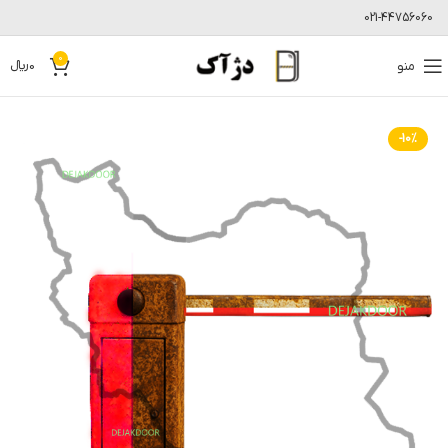
021-44756060
0
منو
0
﷼
-10%