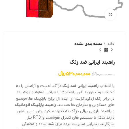
بزرگنمایی تصویر
خانه
دسته بندی نشده
راهبند ایرانی ضد زنگ
530,000,000
﷼
590,000,000
با انتخاب
راهبند ایرانی ضد زنگ
دژآک، امنیت و آرامش را به
محیط خود بیاورید. این راهبندها با طراحی مقاوم و دوام بالا
در برابر زنگ زدگی، گزینه ای ایده آل برای پارکینگ ها، مجتمع
های مسکونی و سازمان ها هستند.
راهبند پارکینگ اتوماتیک
و
راهبند بازویی برقی
دژآک نه تنها عملکرد روان و بی نقص
دارند بلکه با سیستم های کنترل هوشمند و RFID نیز
سازگارند، بنابراین مدیریت تردد برای شما ساده و مطمئن