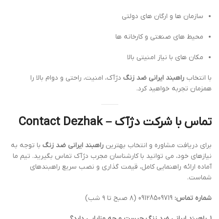
سازمان ها و ارگان های دولتی
محیط های صنعتی و کارخانه ها
مکان های با نیاز امنیتی بالا
با انتخاب
راهبند ایرانی ضد زنگ
دژآک، امنیت، راحتی و دوام بالا را
همزمان تجربه خواهید کرد.
تماس با شرکت دژآک – Contact Dezhak
برای دریافت مشاوره و انتخاب بهترین
راهبند ایرانی ضد زنگ
با توجه به
نیازهای خود، می توانید با کارشناسان مجرب دژآک تماس بگیرید. تیم ما
آماده ارائه راهنمایی کامل، قیمت گذاری و نصب سریع راهبندهای
شماست.
شماره تماس:
09128509719 (۸ صبح تا ۹ شب)
۱. راهبند ایرانی ضد زنگ چیست و چه مزایایی دارد؟