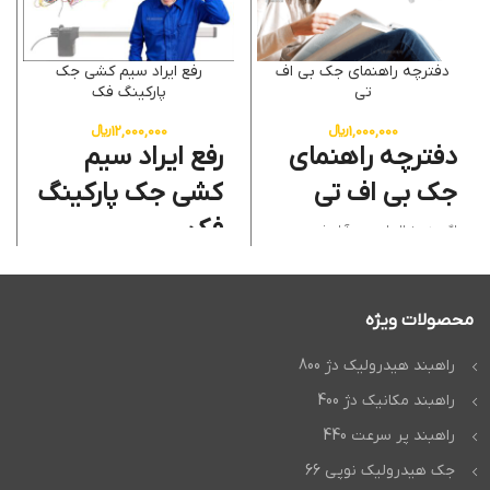
دفترچه راهنمای جک بی اف
رفع ایراد سیم کشی جک
تی
پارکینگ فک
1,000,000
﷼
12,000,000
﷼
دفترچه راهنمای
رفع ایراد سیم
جک بی اف تی
کشی جک پارکینگ
فک
اگر به دنبال امنیت، آرامش و
کیفیت هستید، دژآک بهترین
انتخاب شماست. ما با 22 سال
در دژآک، بیش از 22 سال است که
تجربه در نصب و پشتیبانی انواع
با تخصص و تعهد، خدمات نصب،
درب اتوماتیک و جک پارکینگ،
تعمیر و
رفع ایراد سیم کشی جک
همراه همیشگی مشتریان خود
پارکینگ فک
را با بالاترین استاندارد
محصولات ویژه
بوده‌ایم. با استفاده از
دفترچه
ارائه می دهیم. ما می دانیم خرابی
راهنمای جک بی اف تی (BFT gate
جک پارکینگ می تواند آسایش
opener manual)
شما به سادگی
روزمره شما را مختل کند، به همین
راهبند هیدرولیک دژ 800
می‌توانید نحوه کارکرد و استفاده
دلیل با تیمی مجرب و ابزارهای
صحیح از دستگاه را بیاموزید و از
پیشرفته، حتی مشکلات پیچیده ای
راهبند مکانیک دژ 400
امکانات آن بهترین بهره را ببرید.
مانند
خرابی برد فرمان جک فک
و
رفع مشکل نوسانات برق جک
را به
همچنین با دسترسی به
راهنمای
راهبند پر سرعت 440
سرعت و با دقت رفع می کنیم.
نصب جک پارکینگ BFT (BFT
انتخاب ما یعنی انتخاب امنیت،
gate opener installation guide)
کیفیت و آرامش خاطر. چه برای
جک هیدرولیک نوپی 66
و امکان
دانلود دفترچه راهنمای
پروژه های مسکونی و چه صنعتی،
جک بی اف تی (Download BFT